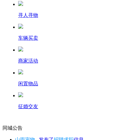
寻人寻物
车辆买卖
商家活动
闲置物品
征婚交友
同城公告
山雨宠物...
发布了
招聘求职
信息