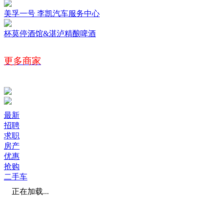
美孚一号 李凯汽车服务中心
杯莫停酒馆&湛泸精酿啤酒
更多商家
最新
招聘
求职
房产
优惠
抢购
二手车
正在加载...