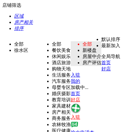
店铺筛选
区域
房产相关
排序
默认排序
全部
全部
全部
最新加入
徐水区
餐饮美食
新楼盘
休闲娱乐
房屋中介
全局导航
酒店旅游
房产评估
首页
购物天地
好店
生活服务
入驻
汽车服务
我的
母婴专区
加载中...
婚庆摄影
首页
教育培训
好店
家具建材
房产相关
入驻
商务服务
农林牧渔
医疗健康